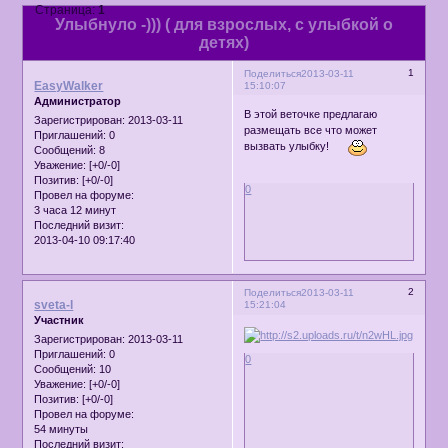
Страница:
1
Улыбнуло -))) ( для взрослых, с улыбкой о
детях)
1
Поделиться
2013-03-11
EasyWalker
15:10:07
Администратор
В этой веточке предлагаю
Зарегистрирован
: 2013-03-11
размещать все что может
Приглашений:
0
вызвать улыбку!
Сообщений:
8
Уважение:
[+0/-0]
Позитив:
[+0/-0]
0
Провел на форуме:
3 часа 12 минут
Последний визит:
2013-04-10 09:17:40
2
Поделиться
2013-03-11
sveta-l
15:21:04
Участник
Зарегистрирован
: 2013-03-11
Приглашений:
0
0
Сообщений:
10
Уважение:
[+0/-0]
Позитив:
[+0/-0]
Провел на форуме:
54 минуты
Последний визит: