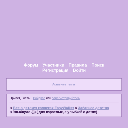
Форум
Участники
Правила
Поиск
Регистрация
Войти
Активные темы
Привет, Гость!
Войдите
или
зарегистрируйтесь
.
»
Все о детских колясках EasyWalker
»
Забавное детство
»
Улыбнуло -))) ( для взрослых, с улыбкой о детях)