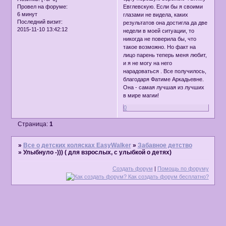
Евглевскую. Если бы я своими
Провел на форуме:
6 минут
глазами не видела, каких
Последний визит:
результатов она достигла да две
2015-11-10 13:42:12
недели в моей ситуации, то
никогда не поверила бы, что
такое возможно. Но факт на
лицо парень теперь меня любит,
и я не могу на него
нарадоваться . Все получилось,
благодаря Фатиме Аркадьевне.
Она - самая лучшая из лучших
в мире магии!
0
Страница:
1
»
Все о детских колясках EasyWalker
»
Забавное детство
»
Улыбнуло -))) ( для взрослых, с улыбкой о детях)
Создать форум
|
Помощь по форуму