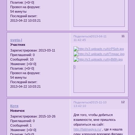
Позитив:
[+0/-0]
Провел на форуме:
54 минуты
Последний визит:
2013-04-22 10:03:21
11
Поделиться
2013-04-11
sveta-l
11:42:45
Участник
Зарегистрирован
: 2013-03-11
Приглашений:
0
Сообщений:
10
Уважение:
[+0/-0]
0
Позитив:
[+0/-0]
Провел на форуме:
54 минуты
Последний визит:
2013-04-22 10:03:21
12
Поделиться
2015-11-10
Котя
13:42:10
Новичок
Для того, чтобы добиться
Зарегистрирован
: 2015-10-26
взаимности, мне пришлось
Приглашений:
0
обратиться на сайт:
Сообщений:
1
http://fatimagiya.ru/
, где я нашла
Уважение:
[+0/-0]
одну хорошую ворожею Фатиму
Позитив:
[+0/-0]