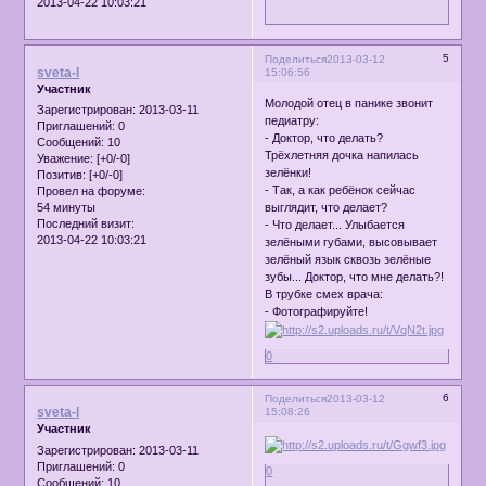
2013-04-22 10:03:21
5
Поделиться
2013-03-12
sveta-l
15:06:56
Участник
Молодой отец в панике звонит
Зарегистрирован
: 2013-03-11
педиатру:
Приглашений:
0
- Доктор, что делать?
Сообщений:
10
Трёхлетняя дочка напилась
Уважение:
[+0/-0]
зелёнки!
Позитив:
[+0/-0]
- Так, а как ребёнок сейчас
Провел на форуме:
54 минуты
выглядит, что делает?
Последний визит:
- Что делает... Улыбается
2013-04-22 10:03:21
зелёными губами, высовывает
зелёный язык сквозь зелёные
зубы... Доктор, что мне делать?!
В трубке смех врача:
- Фотографируйте!
0
6
Поделиться
2013-03-12
sveta-l
15:08:26
Участник
Зарегистрирован
: 2013-03-11
Приглашений:
0
0
Сообщений:
10