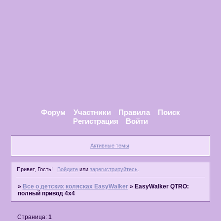
Форум
Участники
Правила
Поиск
Регистрация
Войти
Активные темы
Привет, Гость!
Войдите
или
зарегистрируйтесь
.
»
Все о детских колясках EasyWalker
»
EasyWalker QTRO:
полный привод 4х4
Страница:
1