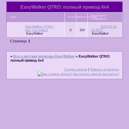
EasyWalker QTRO: полный привод 4х4
Последнее
Тема
Ответов
Просмотров
сообщение
EasyWalker QTRO -
2013-03-13
все, что нужно!
0
154
15:39:27
EasyWalker
EasyWalker
Страница:
1
»
Все о детских колясках EasyWalker
»
EasyWalker QTRO:
полный привод 4х4
Создать форум
|
Помощь по форуму