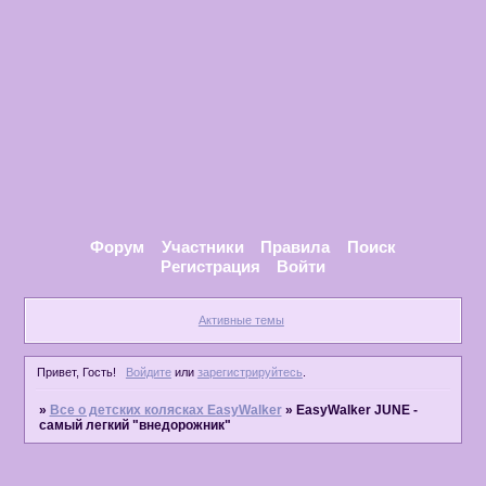
Форум
Участники
Правила
Поиск
Регистрация
Войти
Активные темы
Привет, Гость!
Войдите
или
зарегистрируйтесь
.
»
Все о детских колясках EasyWalker
»
EasyWalker JUNE -
самый легкий "внедорожник"