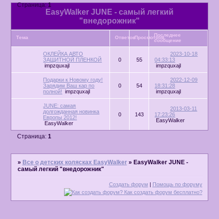
Страница:
1
EasyWalker JUNE - самый легкий
"внедорожник"
Последнее
Тема
Ответов
Просмотров
сообщение
ОКЛЕЙКА АВТО
2023-10-18
ЗАЩИТНОЙ ПЛЕНКОЙ
0
55
04:33:13
impzquxajl
impzquxajl
Подарки к Новому году!
2022-12-09
Зарядим Ваш кар по
0
54
18:31:28
полной!
impzquxajl
impzquxajl
JUNE: самая
2013-03-11
долгожданная новинка
0
143
17:23:26
Европы 2012!
EasyWalker
EasyWalker
Страница:
1
»
Все о детских колясках EasyWalker
»
EasyWalker JUNE -
самый легкий "внедорожник"
Создать форум
|
Помощь по форуму